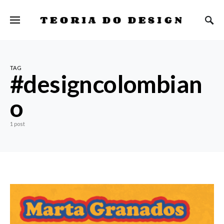
TEORIA DO DESIGN
TAG
#designcolombian
o
1 post