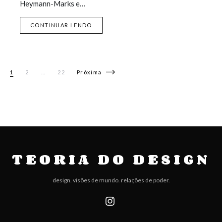
Heymann-Marks e…
CONTINUAR LENDO
Navegação por posts
1
2
…
22
Próxima
TEORIA DO DESIGN
design. visões de mundo. relações de poder.