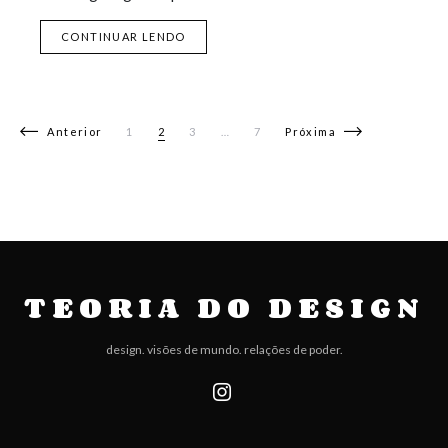
CONTINUAR LENDO
Navegação por posts
Anterior
1
2
3
…
7
Próxima
TEORIA DO DESIGN
design. visões de mundo. relações de poder.