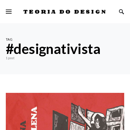
TEORIA DO DESIGN
TAG
#designativista
1 post