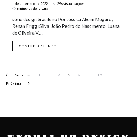
1 de setembro de 2022
296 visualizações
6 minutos de leitura
série design brasileiro Por Jéssica Akemi Meguro,
Renan Friggi Silva, João Pedro do Nascimento, Luana
de Oliveira V.…
CONTINUAR LENDO
Navegação por posts
Anterior
1
…
4
5
6
…
10
Próxima