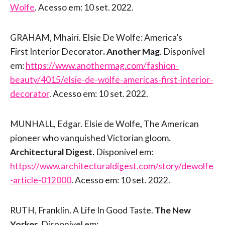
Wolfe
. Acesso em: 10 set. 2022.
GRAHAM, Mhairi. Elsie De Wolfe: America’s
First Interior Decorator
. Another Mag
. Disponível
em:
https://www.anothermag.com/fashion-
beauty/4015/elsie-de-wolfe-americas-first-interior-
decorator
. Acesso em: 10 set. 2022.
MUNHALL, Edgar. Elsie de Wolfe
,
The American
pioneer who vanquished Victorian gloom
.
Architectural Digest.
Disponível em:
https://www.architecturaldigest.com/story/dewolfe
-article-012000
. Acesso em: 10 set. 2022.
RUTH, Franklin. A Life In Good Taste.
The New
Yorker
. Disponível em: