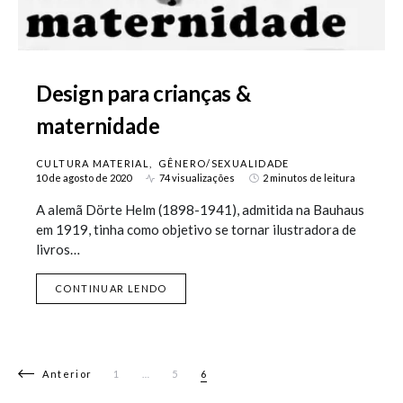
Design para crianças &
maternidade
CULTURA MATERIAL
GÊNERO/SEXUALIDADE
10 de agosto de 2020
74 visualizações
2 minutos de leitura
A alemã Dörte Helm (1898-1941), admitida na Bauhaus
em 1919, tinha como objetivo se tornar ilustradora de
livros…
CONTINUAR LENDO
Navegação por posts
Anterior
1
…
5
6