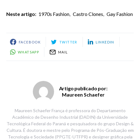
Neste artigo:
1970s Fashion
,
Castro Clones
,
Gay Fashion
FACEBOOK
TWITTER
LINKEDIN
WHATSAPP
MAIL
Artigo publicado por:
Maureen Schaefer
Maureen Schaefer França é professora do Departamento
Acadêmico de Desenho Industrial (DADIN) da Universidade
Tecnológica Federal do Paraná e pesquisadora do grupo Design &
Cultura. É doutora e mestre pelo Programa de Pós-Graduação em
Tecnologia e Sociedade (PPGTE-UTFPR) e designer gráfica pela