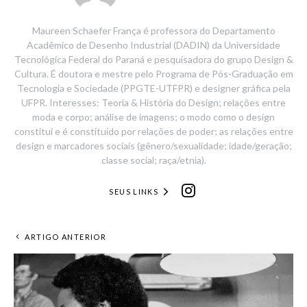
Maureen Schaefer França é professora do Departamento
Acadêmico de Desenho Industrial (DADIN) da Universidade
Tecnológica Federal do Paraná e pesquisadora do grupo Design &
Cultura. É doutora e mestre pelo Programa de Pós-Graduação em
Tecnologia e Sociedade (PPGTE-UTFPR) e designer gráfica pela
UFPR. Interesses: Teoria & História do Design; relações entre
moda e corpo; análise de imagens; o modo como o design
constitui e é constituído por relações de poder; as relações entre
design e marcadores sociais (gênero/sexualidade; idade/geração;
classe social; raça/etnia).
SEUS LINKS
ARTIGO ANTERIOR