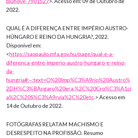
bluhove-7901527
>. Acesso em: 09 de Outubro de
2022.
QUAL É A DIFERENÇA ENTRE IMPÉRIO AUSTRO-
HÚNGARO E REINO DA HUNGRIA?, 2022.
Disponível em:
<
https://saopaulo.mfa.gov.hu/page/qual-e-a-
diferenca-entre-imperio-austro-hungaro-e-reino-
da-
hungria#:~:text=O%20Imp%C3%A9rio%20Austro%
2DH%C3%BAngaro%20era,%2C%20Cro%C3%A1ci
a%2C%20S%C3%A9rvia%2C%20etc
.> Acesso em
14 de Outubro de 2022.
FOTÓGRAFAS RELATAM MACHISMO E
DESRESPEITO NA PROFISSÃO. Resumo