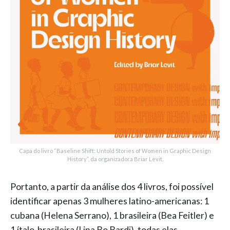
Capa do livro “Baseline Shift: Untold Stories of Women in Graphic Design
History”, da organizadora Briar Levit.
Portanto, a partir da análise dos 4 livros, foi possível
identificar apenas 3 mulheres latino-americanas: 1
cubana (Helena Serrano), 1 brasileira (Bea Feitler) e
1 ítalo-brasileira (Lina Bo Bardi), todas elas