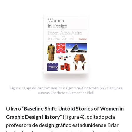
Figura 3: Capa do livro “Women in Design: from Aino Alto to Eva Zeisel”, das
autoras Charlotte e Clementine Fiell.
O livro “
Baseline Shift: Untold Stories of Women in
Graphic Design History
” (Figura 4), editado pela
professora de design gráfico estadunidense Briar