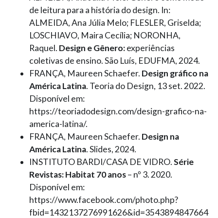
de leitura para a história do design. In:
ALMEIDA, Ana Júlia Melo; FLESLER, Griselda;
LOSCHIAVO, Maira Cecília; NORONHA,
Raquel.
Design e Gênero:
experiências
coletivas de ensino. São Luís, EDUFMA, 2024.
FRANÇA, Maureen Schaefer.
Design gráfico na
América Latina
. Teoria do Design, 13 set. 2022.
Disponível em:
https://teoriadodesign.com/design-grafico-na-
america-latina/.
FRANÇA, Maureen Schaefer.
Design na
América Latina
. Slides, 2024.
INSTITUTO BARDI/CASA DE VIDRO.
Série
Revistas: Habitat 70 anos
– nº 3. 2020.
Disponível em:
https://www.facebook.com/photo.php?
fbid=1432137276991626&id=3543894847664