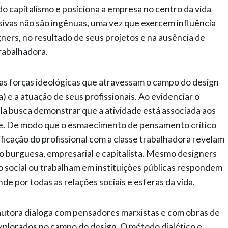
 do capitalismo e posiciona a empresa no centro da vida
rsivas não são ingênuas, uma vez que exercem influência
gners, no resultado de seus projetos e na ausência de
rabalhadora.
 as forças ideológicas que atravessam o campo do design
 e a atuação de seus profissionais. Ao evidenciar o
ela busca demonstrar que a atividade está associada aos
te. De modo que o esmaecimento de pensamento crítico
ificação do profissional com a classe trabalhadora revelam
do burguesa, empresarial e capitalista. Mesmo designers
o social ou trabalham em instituições públicas respondem
ende por todas as relações sociais e esferas da vida.
 autora dialoga com pensadores marxistas e com obras de
xplorados no campo do design. O método dialético e