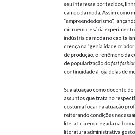
seu interesse por tecidos, linha
campo da moda. Assim como mu
“empreendedorismo”, lançando
microempresária experimentou 
indústria da moda no capitalism
crença na “genialidade criado
de produção, o fenômeno da ce
de popularização do
fast fashio
continuidade à loja delas de m
Sua atuação como docente de g
assuntos que trata no respecti
costuma focar na atuação profi
reiterando condições necessári
literatura empregada na form
literatura administrativa gesto