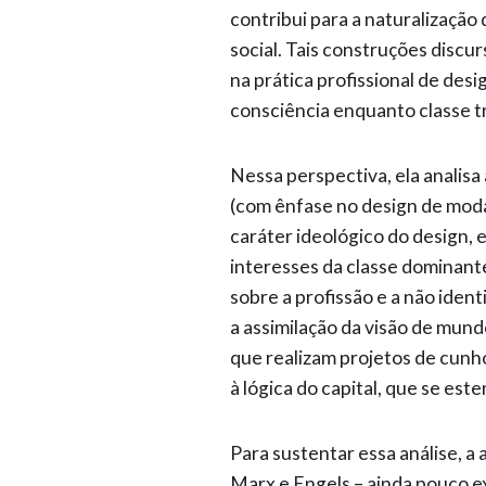
contribui para a naturalização
social. Tais construções discu
na prática profissional de desi
consciência enquanto classe t
Nessa perspectiva, ela analisa
(com ênfase no design de moda)
caráter ideológico do design, 
interesses da classe dominan
sobre a profissão e a não ident
a assimilação da visão de mun
que realizam projetos de cunh
à lógica do capital, que se est
Para sustentar essa análise, a
Marx e Engels – ainda pouco e