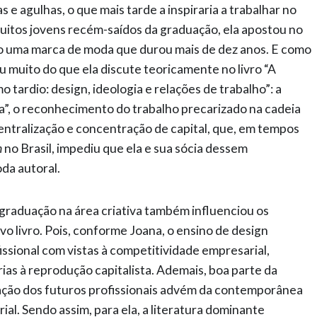
s e agulhas, o que mais tarde a inspiraria a trabalhar no
itos jovens recém-saídos da graduação, ela apostou no
 uma marca de moda que durou mais de dez anos. E como
muito do que ela discute teoricamente no livro “A
o tardio: design, ideologia e relações de trabalho”: a
ra”, o reconhecimento do trabalho precarizado na cadeia
ntralização e concentração de capital, que, em tempos
n
no Brasil, impediu que ela e sua sócia dessem
oda autoral.
raduação na área criativa também influenciou os
vo livro. Pois, conforme Joana, o ensino de design
ssional com vistas à competitividade empresarial,
as à reprodução capitalista. Ademais, boa parte da
ação dos futuros profissionais advém da contemporânea
rial. Sendo assim, para ela, a literatura dominante