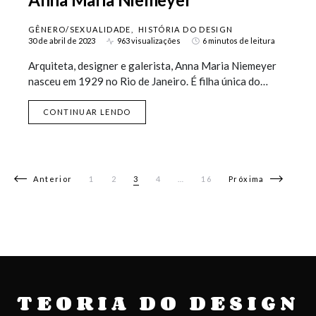
GÊNERO/SEXUALIDADE
HISTÓRIA DO DESIGN
30 de abril de 2023
963 visualizações
6 minutos de leitura
Arquiteta, designer e galerista, Anna Maria Niemeyer
nasceu em 1929 no Rio de Janeiro. É filha única do…
CONTINUAR LENDO
Navegação por posts
Anterior
1
2
3
4
…
16
Próxima
TEORIA DO DESIGN