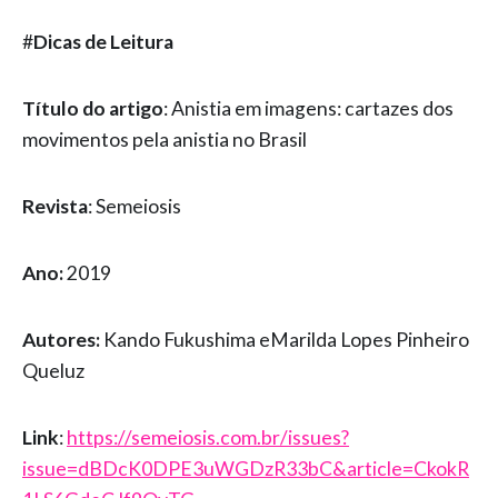
#
Dicas de Leitura
Título do artigo
: Anistia em imagens: cartazes dos
movimentos pela anistia no Brasil
Revista
: Semeiosis
Ano:
2019
Autores:
Kando Fukushima eMarilda Lopes Pinheiro
Queluz
Link
:
https://semeiosis.com.br/issues?
issue=dBDcK0DPE3uWGDzR33bC&article=CkokR