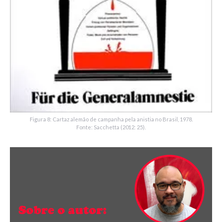
Figura 8: Cartaz alemão de campanha pela anistia no Brasil, 1978.
Fonte: Sacchetta (2012: 25).