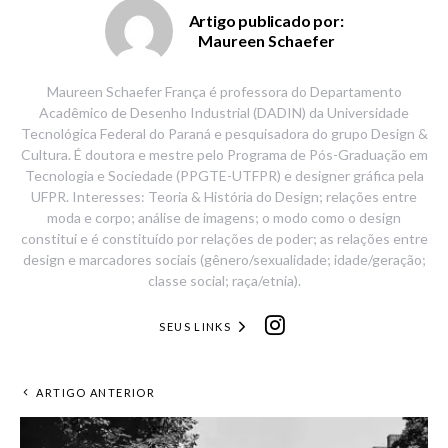
Artigo publicado por:
Maureen Schaefer
Maureen Schaefer França é professora do Departamento
Acadêmico de Desenho Industrial (DADIN) da Universidade
Tecnológica Federal do Paraná e pesquisadora do grupo Design &
Cultura. É doutora e mestre pelo Programa de Pós-Graduação em
Tecnologia e Sociedade (PPGTE-UTFPR) e designer gráfica pela
UFPR. Interesses: Teoria & História do Design; relações entre
moda e corpo; análise de imagens; o modo como o design
constitui e é constituído por relações de poder; as relações entre
design e marcadores sociais (gênero/sexualidade; idade/geração;
classe social; raça/etnia).
SEUS LINKS
ARTIGO ANTERIOR