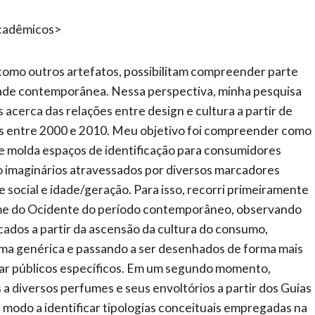
Acadêmicos>
como outros artefatos, possibilitam compreender parte
ade contemporânea. Nessa perspectiva, minha pesquisa
acerca das relações entre design e cultura a partir de
s entre 2000 e 2010. Meu objetivo foi compreender como
e molda espaços de identificação para consumidores
so imaginários atravessados por diversos marcadores
e social e idade/geração. Para isso, recorri primeiramente
fume do Ocidente do período contemporâneo, observando
dos a partir da ascensão da cultura do consumo,
rma genérica e passando a ser desenhados de forma mais
car públicos específicos. Em um segundo momento,
s a diversos perfumes e seus envoltórios a partir dos Guias
modo a identificar tipologias conceituais empregadas na