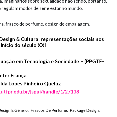
a, imaginários sobre sexualidade não sendo, portanto,
ue regulam modos de ser e estar no mundo.
ura, frasco de perfume, design de embalagem.
 Design & Cultura: representações sociais nos
início do século XXI
uação em Tecnologia e Sociedade – (PPGTE-
efer França
ilda Lopes Pinheiro Queluz
o.utfpr.edu.br/jspui/handle/1/27138
Design E Gênero
,
Frascos De Perfume
,
Package Design
,