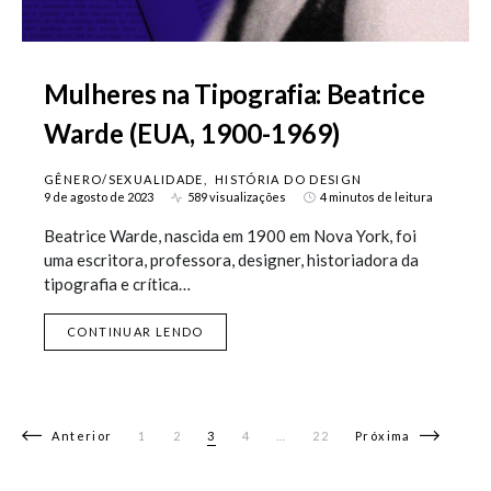
Mulheres na Tipografia: Beatrice
Warde (EUA, 1900-1969)
GÊNERO/SEXUALIDADE
HISTÓRIA DO DESIGN
9 de agosto de 2023
589 visualizações
4 minutos de leitura
Beatrice Warde, nascida em 1900 em Nova York, foi
uma escritora, professora, designer, historiadora da
tipografia e crítica…
CONTINUAR LENDO
Navegação por posts
Anterior
1
2
3
4
…
22
Próxima