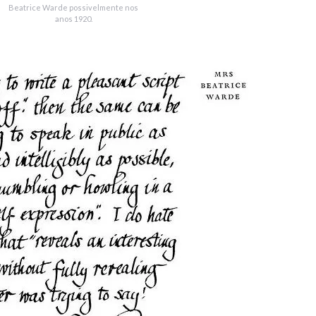
Beatrice Warde possivelmente nos
anos 1920.