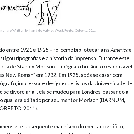
 no livro Written by hand de Aubrey West. Fonte: Coberto, 2011.
ado entre 1921 e 1925 – foi como bibliotecária na
American
estigou tipografias e a história da imprensa. Durante este
–
oria de Stanley Morison
tipógrafo britânico responsável
imes New Roman” em 1932. Em 1925, após se casar com
ógrafo, impressor e designer de livros da Universidade de
 se divorciaria -, ela se mudou para Londres, passando a
, o qual era editado por seu mentor Morison (BARNUM,
COBERTO, 2011).
omens e o subsequente machismo do mercado gráfico,