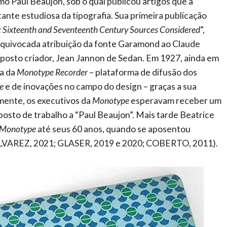
o Paul Beaujon, sob o qual publicou artigos que a
te estudiosa da tipografia. Sua primeira publicação
Sixteenth and Seventeenth Century Sources Considered
”,
equivocada atribuição da fonte Garamond ao Claude
posto criador, Jean Jannon de Sedan. Em 1927, ainda em
ra da
Monotype Recorder
– plataforma de difusão dos
e
e de inovações no campo do design – graças a sua
amente, os executivos da
Monotype
esperavam receber um
to de trabalho a “Paul Beaujon”. Mais tarde Beatrice
Monotype
até seus 60 anos, quando se aposentou
AREZ, 2021; GLASER, 2019 e 2020; COBERTO, 2011).