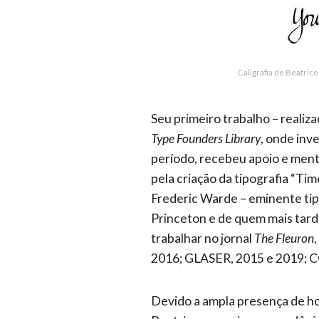
Caligrafia de Beatrice
Seu primeiro trabalho – realiz
Type Founders Library
, onde inv
período, recebeu apoio e ment
pela criação da tipografia “T
Frederic Warde – eminente tip
Princeton e de quem mais tarde
trabalhar no jornal
The Fleuron
2016; GLASER, 2015 e 2019; 
Devido a ampla presença de h