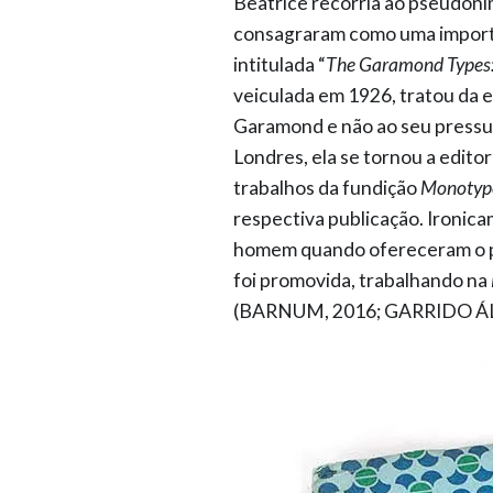
Beatrice recorria ao pseudônim
consagraram como uma importan
intitulada “
The Garamond Types: 
veiculada em 1926, tratou da 
Garamond e não ao seu pressu
Londres, ela se tornou a edito
trabalhos da fundição
Monotyp
respectiva publicação. Ironic
homem quando ofereceram o pos
foi promovida, trabalhando na
(BARNUM, 2016; GARRIDO ÁLV