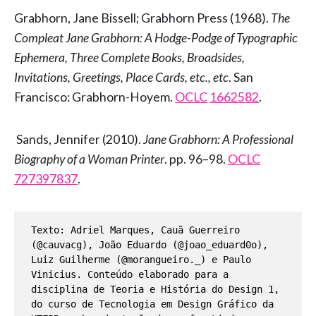
Grabhorn, Jane Bissell; Grabhorn Press (1968).
The
Compleat Jane Grabhorn: A Hodge-Podge of Typographic
Ephemera, Three Complete Books, Broadsides,
Invitations, Greetings, Place Cards, etc., etc
. San
Francisco: Grabhorn-Hoyem.
OCLC
1662582
.
Sands, Jennifer (2010).
Jane Grabhorn: A Professional
Biography of a Woman Printer
. pp. 96–98.
OCLC
727397837
.
Texto: Adriel Marques, Cauã Guerreiro 
(@cauvacg), João Eduardo (@joao_eduard0o), 
Luiz Guilherme (@morangueiro._) e Paulo 
Vinicius. Conteúdo elaborado para a 
disciplina de Teoria e História do Design 1, 
do curso de Tecnologia em Design Gráfico da 