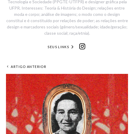
Tecnologia e Sociedade (PPGTE-UTFPR) e designer gráfica pela
UFPR. Interesses: Teoria & História do Design; relações entre
moda e corpo; análise de imagens; o modo como o design
constitui e é constituído por relações de poder; as relações entre
design e marcadores sociais (gênero/sexualidade; idade/geração;
classe social; raça/etnia).
SEUS LINKS
ARTIGO ANTERIOR