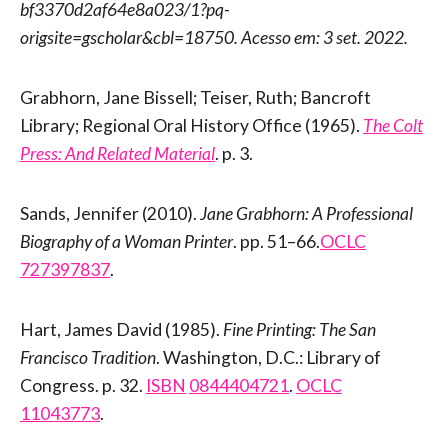
bf3370d2af64e8a023/1?pq-
origsite=gscholar&cbl=18750. Acesso em: 3 set. 2022.
Grabhorn, Jane Bissell; Teiser, Ruth; Bancroft
Library; Regional Oral History Office (1965).
The Colt
Press: And Related Material
. p. 3.
Sands, Jennifer (2010).
Jane Grabhorn: A Professional
Biography of a Woman Printer
. pp. 51–66.
OCLC
727397837
.
Hart, James David (1985).
Fine Printing: The San
Francisco Tradition
. Washington, D.C.: Library of
Congress. p. 32.
ISBN
0844404721
.
OCLC
11043773
.