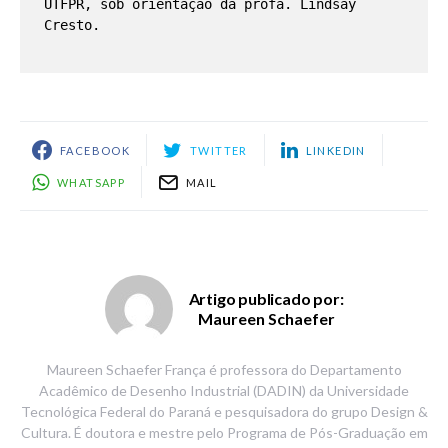
UTFPR, sob orientação da profa. Lindsay 
Cresto. 

FACEBOOK
TWITTER
LINKEDIN
WHATSAPP
MAIL
Artigo publicado por:
Maureen Schaefer
Maureen Schaefer França é professora do Departamento
Acadêmico de Desenho Industrial (DADIN) da Universidade
Tecnológica Federal do Paraná e pesquisadora do grupo Design &
Cultura. É doutora e mestre pelo Programa de Pós-Graduação em