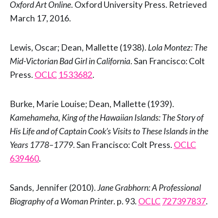
Oxford Art Online
. Oxford University Press. Retrieved
March 17, 2016.
Lewis, Oscar; Dean, Mallette (1938).
Lola Montez: The
Mid-Victorian Bad Girl in California
. San Francisco: Colt
Press.
OCLC
1533682
.
Burke, Marie Louise; Dean, Mallette (1939).
Kamehameha, King of the Hawaiian Islands: The Story of
His Life and of Captain Cook’s Visits to These Islands in the
Years 1778–1779
. San Francisco: Colt Press.
OCLC
639460
.
Sands, Jennifer (2010).
Jane Grabhorn: A Professional
Biography of a Woman Printer
. p. 93.
OCLC
727397837
.