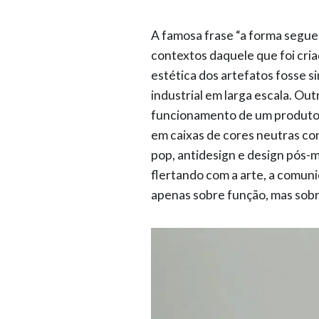
A famosa frase “a forma segue 
contextos daquele que foi cri
estética dos artefatos fosse s
industrial em larga escala. Ou
funcionamento de um produto 
em caixas de cores neutras com
pop, antidesign e design pós-
flertando com a arte, a comunic
apenas sobre função, mas sob