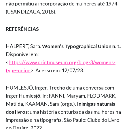
não permitiu a incorporação de mulheres até 1974
(USANDIZAGA, 2018).
REFERÊNCIAS
HALPERT, Sara.
Women’s Typographical Union n. 1
.
Disponível em:
<
https://www.printmuseum.org/blog-3/womens-
type-union
>. Acesso em: 12/07/23.
HUMLESJÖ, Inger. Trecho de uma conversa com
Inger Humlesj
ö
. In: FANNI, Maryam, FLODMARK,
Matilda, KAAMAN, Sara (orgs.).
Inimigas naturais
dos livros
: uma história conturbada das mulheres na
impressão e na tipografia. São Paulo: Clube do Livro
do Design, 2022.