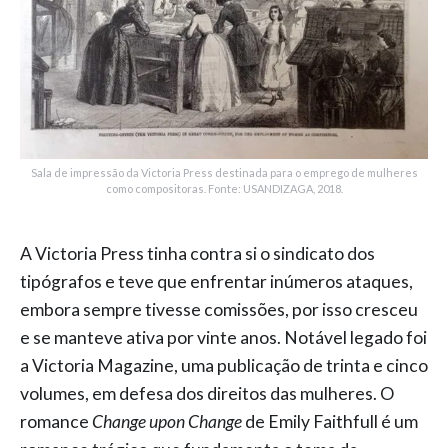
Sala de impressão da Victoria Press destinada para o emprego de mulheres
como compositoras. Fonte: USANDIZAGA, 2018.
A Victoria Press tinha contra si o sindicato dos
tipógrafos e teve que enfrentar inúmeros ataques,
embora sempre tivesse comissões, por isso cresceu
e se manteve ativa por vinte anos. Notável legado foi
a Victoria Magazine, uma publicação de trinta e cinco
volumes, em defesa dos direitos das mulheres. O
romance
Change upon Change
de Emily Faithfull é um