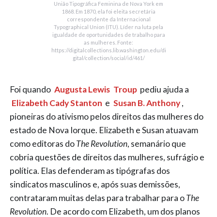
União Tipográfica Feminina de Nova York em
1868. Em 1870, ela foi eleita secretária
correspondente da Internacional
Typographical Union (ITU). Líder na luta pela
igualdade de oportunidades de trabalho para
as mulheres. Fonte:
https://digitalcollections.lib.washington.edu/di
gital/collection/social/id/461/
Foi quando
Augusta Lewis
Troup
pediu ajuda a
Elizabeth Cady Stanton
e
Susan B. Anthony
,
pioneiras do ativismo pelos direitos das mulheres do
estado de Nova Iorque. Elizabeth e Susan atuavam
como editoras do
The Revolution
, semanário que
cobria questões de direitos das mulheres, sufrágio e
política. Elas defenderam as tipógrafas dos
sindicatos masculinos e, após suas demissões,
contrataram muitas delas para trabalhar para o
The
Revolution
. De acordo com Elizabeth, um dos planos