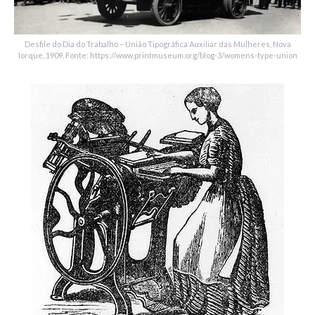
Desfile do Dia do Trabalho – União Tipográfica Auxiliar das Mulheres, Nova
Iorque, 1909. Fonte: https://www.printmuseum.org/blog-3/womens-type-union