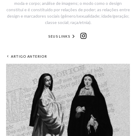
moda e corpo; análise de imagens; o modo como o design
constitui e é constituído por relações de poder; as relações entre
design e marcadores sociais (gênero/sexualidade; idade/geração;
classe social; raça/etnia).
SEUS LINKS
ARTIGO ANTERIOR