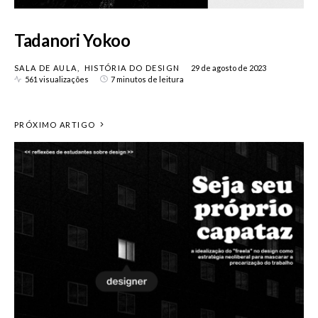
Tadanori Yokoo
SALA DE AULA
HISTÓRIA DO DESIGN
29 de agosto de 2023
561 visualizações
7 minutos de leitura
PRÓXIMO ARTIGO