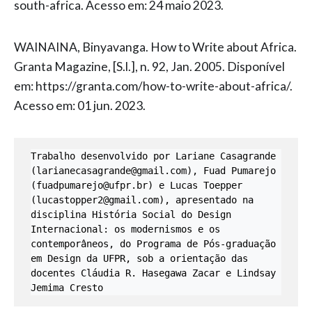
south-africa. Acesso em: 24 maio 2023.
WAINAINA, Binyavanga. How to Write about Africa.
Granta Magazine, [S.l.], n. 92, Jan. 2005. Disponível
em: https://granta.com/how-to-write-about-africa/.
Acesso em: 01 jun. 2023.
Trabalho desenvolvido por Lariane Casagrande 
(larianecasagrande@gmail.com), Fuad Pumarejo 
(fuadpumarejo@ufpr.br) e Lucas Toepper 
(lucastopper2@gmail.com), apresentado na 
disciplina História Social do Design 
Internacional: os modernismos e os 
contemporâneos, do Programa de Pós-graduação 
em Design da UFPR, sob a orientação das 
docentes Cláudia R. Hasegawa Zacar e Lindsay 
Jemima Cresto