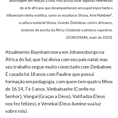
abordagem em relação à vida. Mas posso listar algumas referências
de arte africana que desempenharam um papel importante e
3
influenciam minha estética, como as esculturas Shona, Arte Ndebele
,
a cultura material Shona, Grande Zimbábue, cestos africanos,
sistemas de escrita da África Ocidental e pinturas rupestres.
(GORODEMA, maio de 2023).
Atualmente Baynham mora em Johanesburgo na
África do Sul, que faz divisa com seu país natal, mas
seu trabalho segue muito conectado com Zimbabwe.
É casado há 18 anos com Pauline que possui
formação em pedagogia, com quem tem quatro filhos
de 16,14, 7 e 5 anos. Vimbainashe (Confie no
Senhor), Vongai (Graças a Deus), Vatifadza (Deus
nos fez felizes), e Venekai (Deus ilumine sua luz
sobre nós).