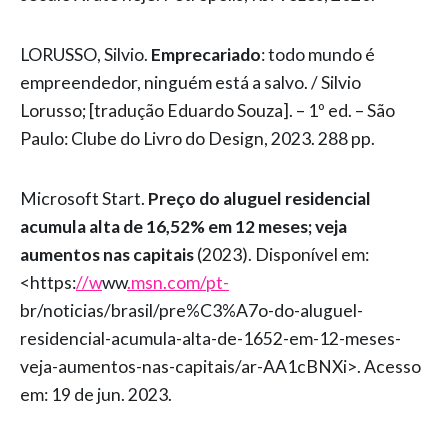
LORUSSO, Silvio.
Emprecariado
: todo mundo é
empreendedor, ninguém está a salvo. / Silvio
Lorusso; [tradução Eduardo Souza]. – 1º ed. – São
Paulo: Clube do Livro do Design, 2023. 288 pp.
Microsoft Start.
Preço do aluguel residencial
acumula alta de 16,52% em 12 meses; veja
aumentos nas capitais
(2023). Disponível em:
<https:
//w
ww
.msn.com/pt-
br/noticias/brasil/pre%C3%A7o-do-aluguel-
residencial-acumula-alta-de-1652-em-12-meses-
veja-aumentos-nas-capitais/ar-AA1cBNXi>. Acesso
em: 19 de jun. 2023.