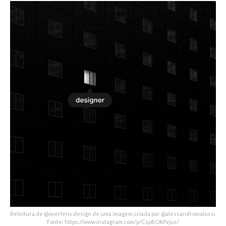
Releitura de @overlens.design de uma imagem criada por @alessandromalossi.
Fonte: https://www.instagram.com/p/CspBOkPvjuc/