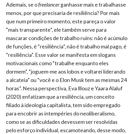
Ademais, se o
freelancer
ganhasse mais e trabalhasse
menos, por que precisaria de resiliência? Por mais
que num primeiro momento, este pareça o valor
“mais transparente”, ele também serve para
mascarar condições de trabalho ruins: não é acúmulo
de funções, é “resiliência”, não é trabalho mal pago, é
“resiliência”. Esse valor se manifesta em slogans
motivacionais como “trabalhe enquanto eles
dormem”, “joguem-me aos lobos e voltarei liderando
a alcateia” ou “você e o Elon Musk tem as mesmas 24
horas”. Nessa perspectiva, Eva Illouz e Yaara Alaluf
(2020) enfatizam que a resiliência, um conceito
filiado à ideologia capitalista, tem sido empregado
para encobrir as intempéries do neoliberalismo,
como se as dificuldades devessem ser resolvidas
pelo esforço individual, escamoteando, desse modo,