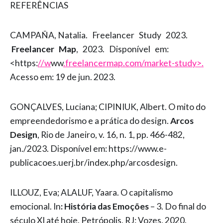
REFERÊNCIAS
CAMPAÑA, Natalia. Freelancer Study 2023.
Freelancer Map
, 2023. Disponível em:
<https:
//w
ww
.freelancermap.com/market-study>.
Acesso em: 19 de jun. 2023.
GONÇALVES, Luciana; CIPINIUK, Albert. O mito do
empreendedorismo e a prática do design.
Arcos
Design
, Rio de Janeiro, v. 16, n. 1, pp. 466-482,
jan./2023. Disponível em: https://www.e-
publicacoes.uerj.br/index.php/arcosdesign.
ILLOUZ, Eva; ALALUF, Yaara. O capitalismo
emocional. In
: História das Emoções
– 3. Do final do
século XI até hoje. Petrópolis, RJ: Vozes, 2020.