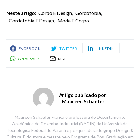
Neste artigo:
Corpo E Design
,
Gordofobia
,
Gordofobia E Design
,
Moda E Corpo
FACEBOOK
TWITTER
LINKEDIN
WHATSAPP
MAIL
Artigo publicado por:
Maureen Schaefer
Maureen Schaefer França é professora do Departamento
Acadêmico de Desenho Industrial (DADIN) da Universidade
Tecnológica Federal do Paraná e pesquisadora do grupo Design &
Cultura. É doutora e mestre pelo Programa de Pós-Graduação em