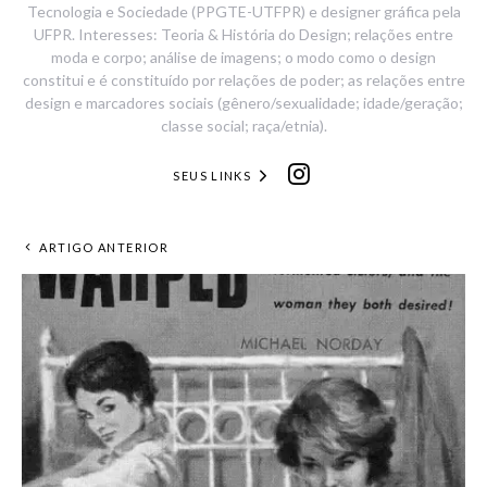
Tecnologia e Sociedade (PPGTE-UTFPR) e designer gráfica pela
UFPR. Interesses: Teoria & História do Design; relações entre
moda e corpo; análise de imagens; o modo como o design
constitui e é constituído por relações de poder; as relações entre
design e marcadores sociais (gênero/sexualidade; idade/geração;
classe social; raça/etnia).
SEUS LINKS
ARTIGO ANTERIOR